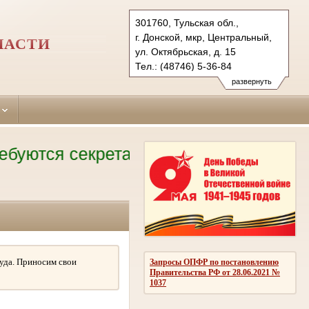
301760, Тульская обл.,
г. Донской, мкр, Центральный,
ЛАСТИ
ул. Октябрьская, д. 15
Тел.: (48746) 5-36-84
donskoy.tula@sudrf.ru
развернуть
ются секретари судебного заседания. 
уда. Приносим свои
Запросы ОПФР по постановлению
Правительства РФ от 28.06.2021 №
1037